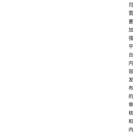
快
捷
指
令
工
具
箱
我
的
项
目