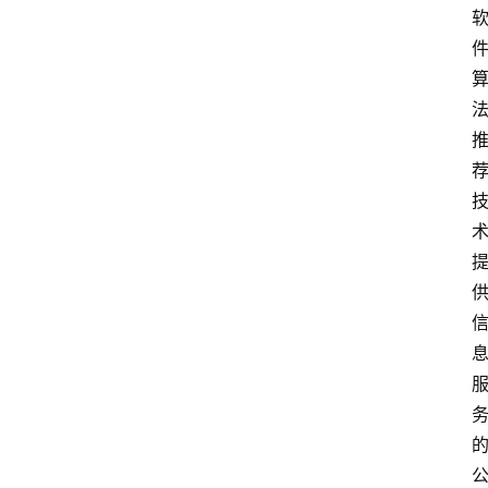
电
脑
安
卓
I
O
S
扩
展
登录
注册
插
件