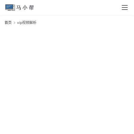
首
首页
vip视频解析
v
页
电
脑
安
卓
I
O
S