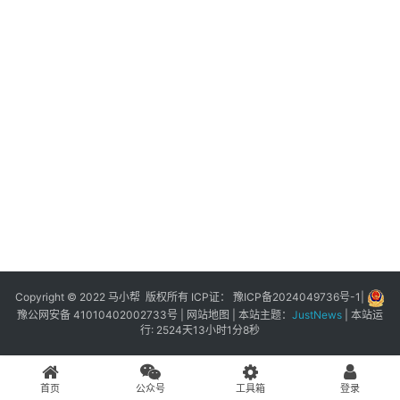
展
登录
注册
插
件
快
捷
指
令
工
具
箱
Copyright © 2022 马小帮 版权所有 ICP证：
豫ICP备2024049736号-1
|
豫公网安备 41010402002733号
|
网站地图
| 本站主题：
JustNews
|
本站运
行: 2524天13小时1分8秒
我
的
首页
公众号
工具箱
登录