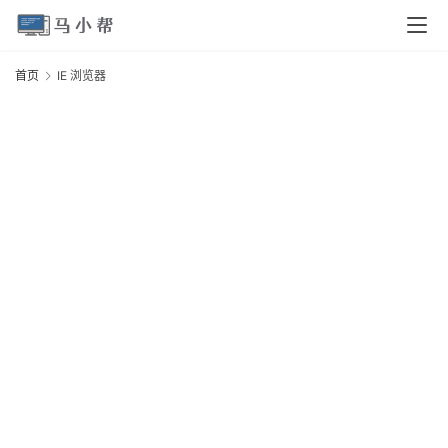
页
首页
IE 浏览器
I
电
脑
安
卓
I
O
S
扩