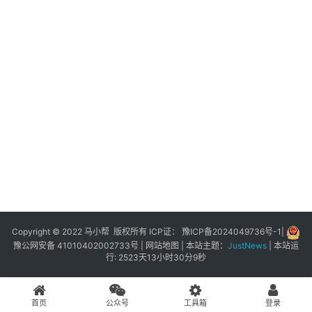
展
登录
注册
插
件
快
捷
指
令
工
具
箱
Copyright © 2022 马小帮 版权所有 ICP证：
豫ICP备2024049736号-1
|
豫公网安备 41010402002733号
|
网站地图
| 本站主题：
JustNews
|
本站运
行: 2523天13小时30分9秒
我
的
首页
公众号
工具箱
登录