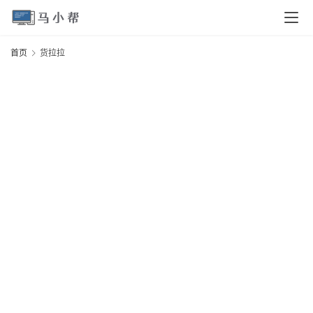
页
首页
货拉拉
电
脑
安
卓
I
O
S
扩