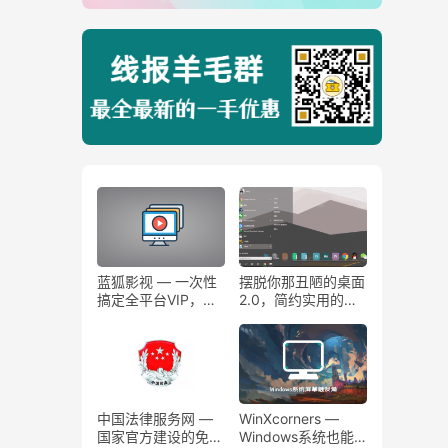
蓝狐影视 — 一次性
摆脱你那丑陋的桌面
搞定全平台VIP，白
2.0，简约实用的电
嫖全网影视资源！
脑系统桌面你值得拥
有！
中国法律服务网 —
WinXcorners —
国家官方建设的免费
Windows系统也能