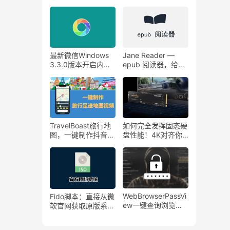
法律服务平台
使用MAC触发角功
能。
最新微信Windows
Jane Reader —
3.3.0版本开启内
epub 阅读器，给你
测！电脑也能刷朋友
沉浸式的阅读体验。
圈了！
支持Windows和
macOS
TravelBoast旅行地
如何完全发挥固态硬
图，一键制作抖音旅
盘性能！4K对齐你
行足迹地图视频！
知道多少？
WebBrowserPassVi
Fido脚本：直接从微
ew一键查询浏览器
软官网获取原版系统
所有密码记录！
镜像下载链接，微软
原版系统镜像下载！