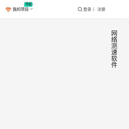
牛B
我的项目
登录
注册
网
络
测
速
软
件
Spe
IOS
专业
络测
Spee
件，
一款
测速
架i
小
速界
下载
2021