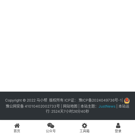
展
登录
注册
插
件
快
捷
指
令
工
具
箱
Copyright © 2022 马小帮 版权所有 ICP证：
豫ICP备2024049736号-1
|
豫公网安备 41010402002733号
|
网站地图
| 本站主题：
JustNews
|
本站运
行: 2524天7小时26分40秒
我
的
首页
公众号
工具箱
登录