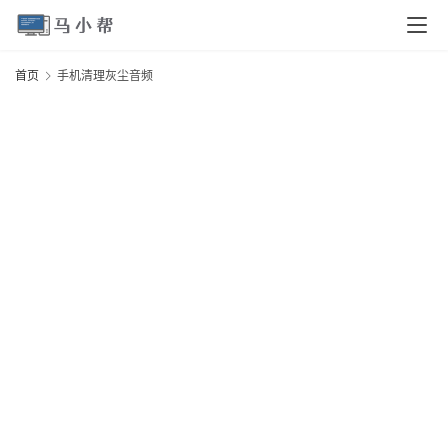
页
首页
手机清理灰尘音频
电
脑
安
卓
I
O
S
扩