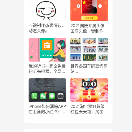
盘
一键制作态表情包、
2021国庆专属头像
动态头像。
国旗头像一键制作工
具
我的听书—完全免费
世界各国车牌查询网
的听书神器，全网资
站
源。
worldlicenseplates
iPhone如何消除APP
2021淘宝双11超级
右上角的小红点？附
红包天天领，淘宝双
教程
11专属红包！