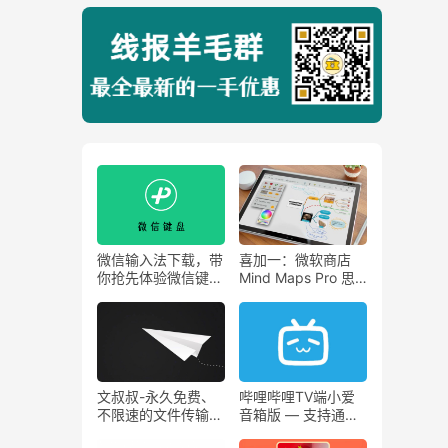
微信输入法下载，带
喜加一：微软商店
你抢先体验微信键盘
Mind Maps Pro 思
APP！
维导图工具 原价
144，现在免费领！
文叔叔-永久免费、
哔哩哔哩TV端小爱
不限速的文件传输工
音箱版 — 支持通用
具。还用什么某度网
大会员、弹幕可开关