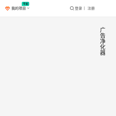
牛B
我的项目
登录
注册
广
告
净
化
器
推荐
工
具
个最
秀的
近期
歌浏
的小
都在
器
B
我，
Chr
2019年
浏览
插件
月10日