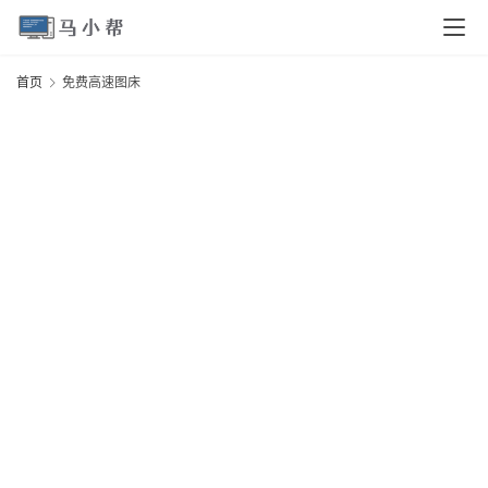
页
首页
免费高速图床
电
脑
安
卓
I
O
S
扩