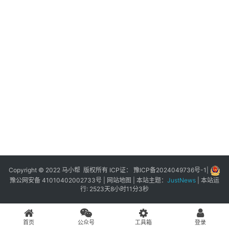
展
登录
注册
插
件
快
捷
指
令
工
具
箱
Copyright © 2022 马小帮 版权所有 ICP证：
豫ICP备2024049736号-1
|
豫公网安备 41010402002733号
|
网站地图
| 本站主题：
JustNews
|
本站运
行: 2523天8小时11分3秒
我
的
首页
公众号
工具箱
登录