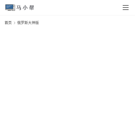
页
首页
俄罗斯大神版
电
脑
安
卓
I
O
S
扩