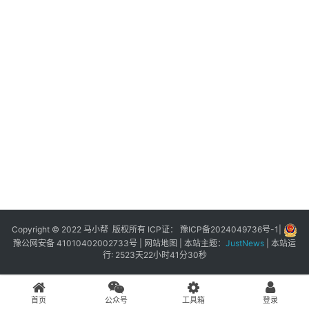
展
登录
注册
插
件
快
捷
指
令
工
具
箱
Copyright © 2022 马小帮 版权所有 ICP证：
豫ICP备2024049736号-1
|
豫公网安备 41010402002733号
|
网站地图
| 本站主题：
JustNews
|
本站运
行: 2523天22小时41分30秒
我
的
首页
公众号
工具箱
登录