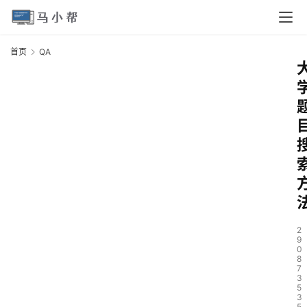
首页
QA
2
9
0
8
7
3
5
3
5