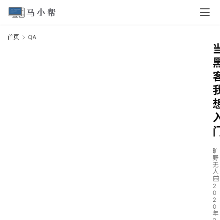
首页
QA
旷
野
无
人
2
0
2
0
年