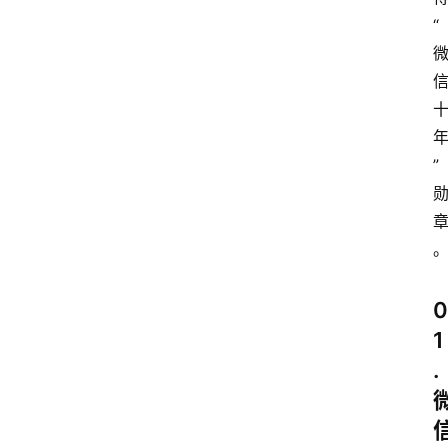
“
”
0
1
.