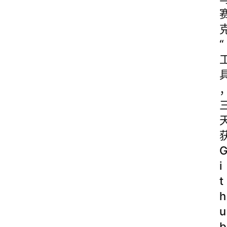
“
i
t
h
u
b