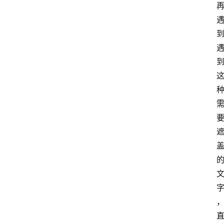
安
卓
I
O
S
扩
展
登录
注册
插
件
快
捷
指