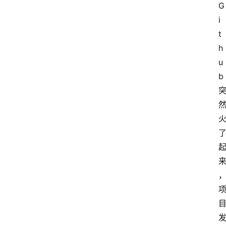
G
i
t
h
u
b 