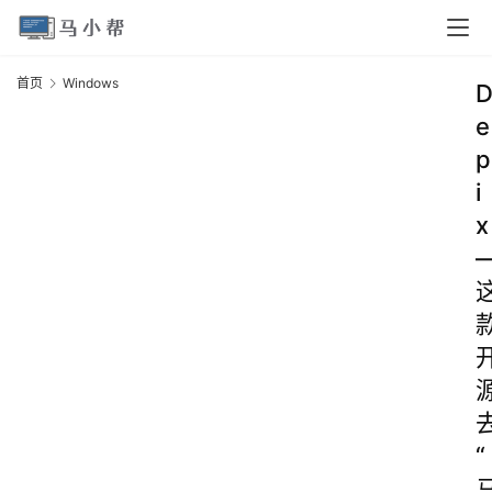
首页
Windows
e
p
i
x
“