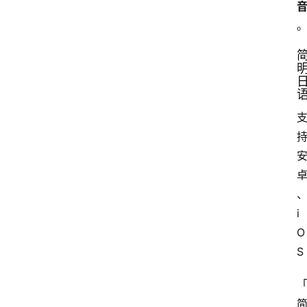
i
O
S