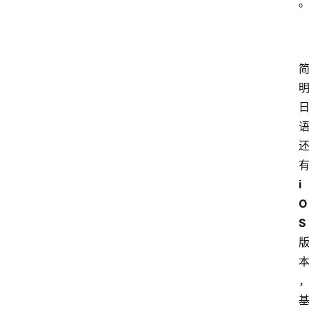
扩
展
登录
注册
插
件
快
捷
指
令
i
O
S
工
具
箱