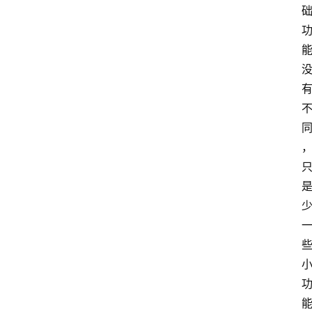
我
的
项
目