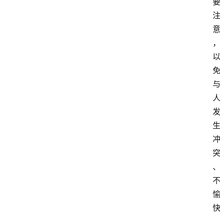
首
页
电
脑
安
卓
I
O
S