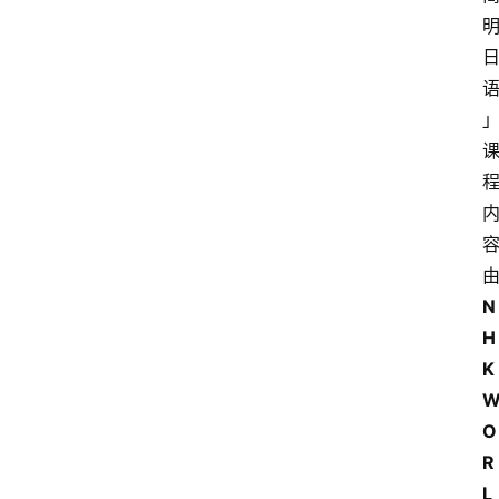
N
H
K 
O
R
L