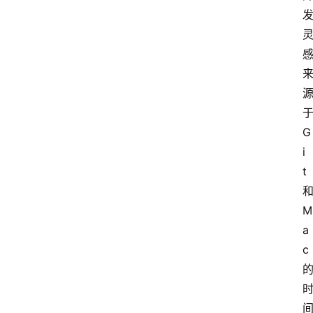
G
i
t
M
a
c