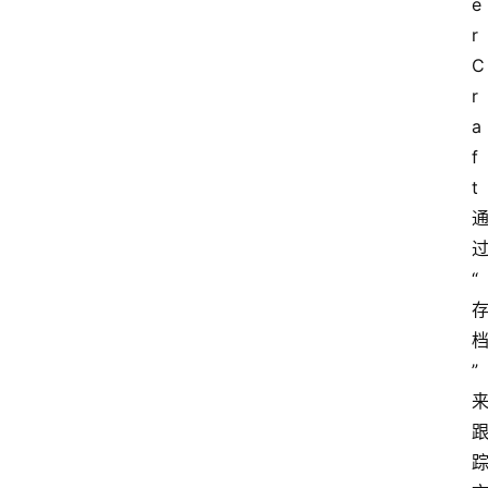
e
r
C
首
r
页
a
f
t
电
脑
“
安
卓
”
I
O
S