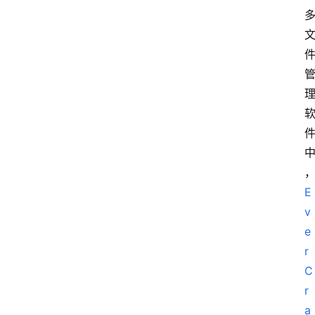
E
v
e
r
C
r
a