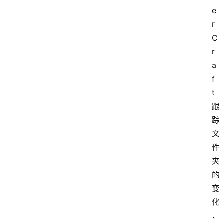
e
r
C
r
a
f
t