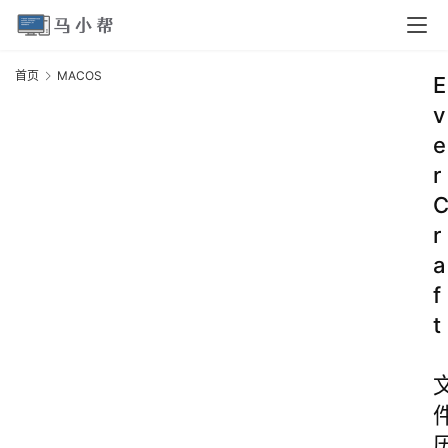
首页
MACOS
E
v
e
r
r
a
f
t