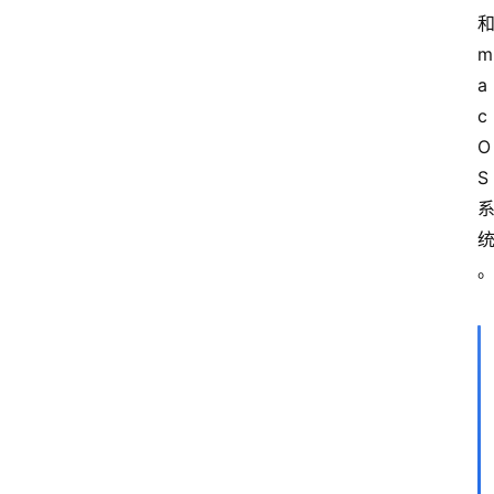
m
a
c
O
S