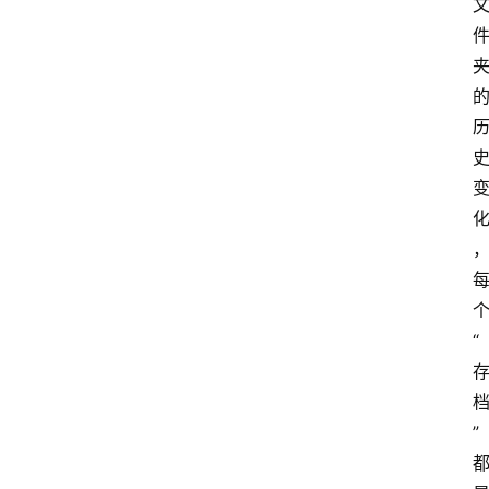
扩
展
登录
注册
插
件
快
捷
指
令
“
工
”
具
箱