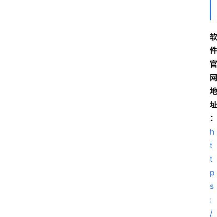
h
t
t
p
s
:
/