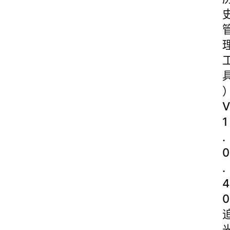
V
1
.
0
.
4
0