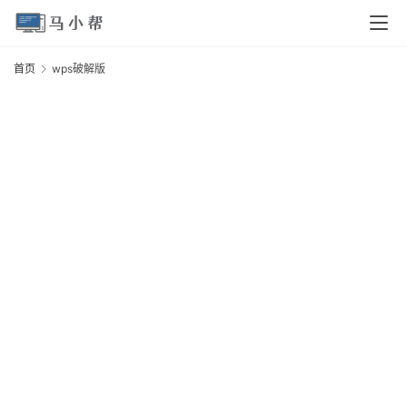
页
首页
wps破解版
w
电
脑
安
卓
I
O
S
扩