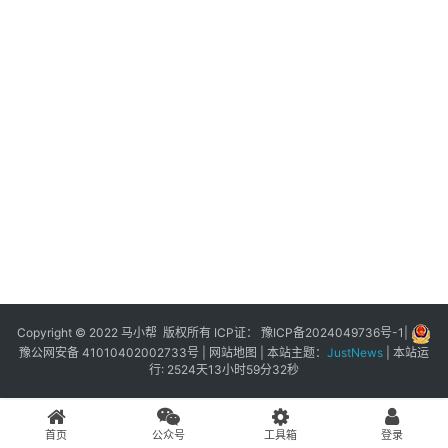
展
登录
注册
插
件
快
捷
指
令
工
具
箱
Copyright © 2022 马小帮 版权所有 ICP证：
豫ICP备2024049736号-1
|
豫公网安备 41010402002733号
|
网站地图
| 本站主题：
JustNews
|
本站运
行: 2524天13小时59分32秒
我
的
首页
公众号
工具箱
登录