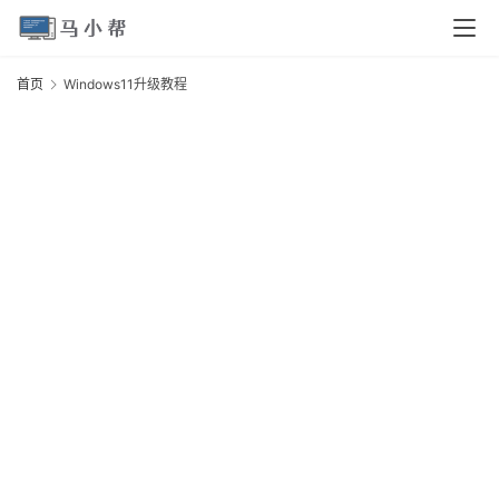
页
首页
Windows11升级教程
W
电
脑
安
卓
I
O
S
扩