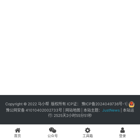
展
登录
注册
插
件
快
捷
指
令
工
具
箱
Copyright © 2022 马小帮 版权所有 ICP证：
豫ICP备2024049736号-1
|
豫公网安备 41010402002733号
|
网站地图
| 本站主题：
JustNews
|
本站运
行: 2525天2小时55分51秒
我
的
首页
公众号
工具箱
登录