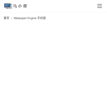
页
首页
Wallpaper Engine 手机版
W
电
E
脑
安
卓
I
O
S
扩