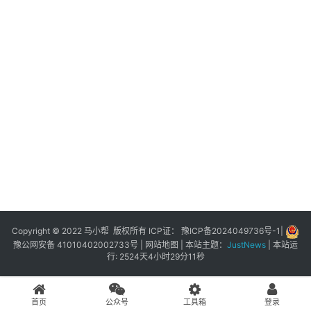
展
登录
注册
插
件
快
捷
指
令
工
具
箱
Copyright © 2022 马小帮 版权所有 ICP证：
豫ICP备2024049736号-1
|
豫公网安备 41010402002733号
|
网站地图
| 本站主题：
JustNews
|
本站运
行: 2524天4小时29分11秒
我
的
首页
公众号
工具箱
登录