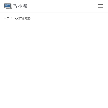
页
首页
rx文件管理器
r
电
脑
安
卓
I
O
S
扩