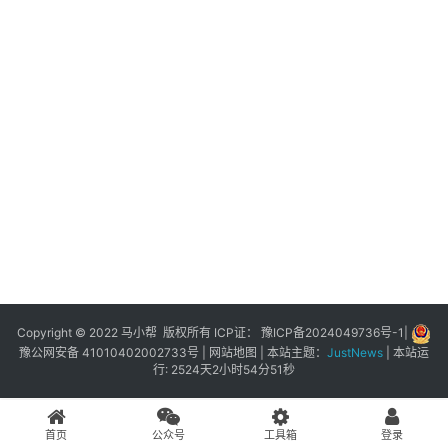
展
登录
注册
插
件
快
捷
指
令
工
具
箱
Copyright © 2022 马小帮 版权所有 ICP证：
豫ICP备2024049736号-1
|
豫公网安备 41010402002733号
|
网站地图
| 本站主题：
JustNews
|
本站运
行: 2524天2小时54分51秒
我
的
首页
公众号
工具箱
登录