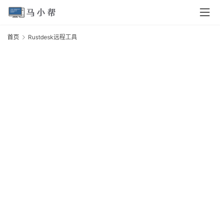
页
首页
Rustdesk远程工具
R
电
脑
安
卓
I
O
S
扩