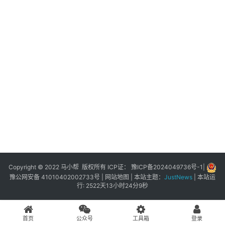
展
登录
注册
插
件
快
捷
指
令
工
具
箱
Copyright © 2022 马小帮 版权所有 ICP证：
豫ICP备2024049736号-1
|
豫公网安备 41010402002733号
|
网站地图
| 本站主题：
JustNews
|
本站运
行: 2522天13小时24分9秒
我
的
首页
公众号
工具箱
登录