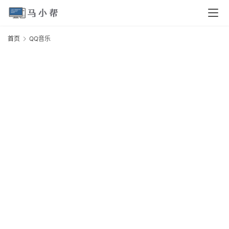
首页
QQ音乐
首
页
电
脑
安
卓
I
O