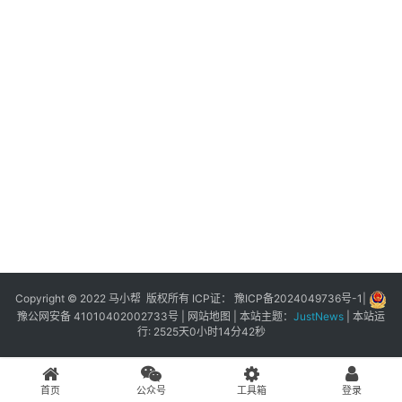
展
登录
注册
插
件
快
捷
指
令
工
具
箱
Copyright © 2022 马小帮 版权所有 ICP证：
豫ICP备2024049736号-1
|
豫公网安备 41010402002733号
|
网站地图
| 本站主题：
JustNews
|
本站运
行: 2525天0小时14分42秒
我
的
首页
公众号
工具箱
登录