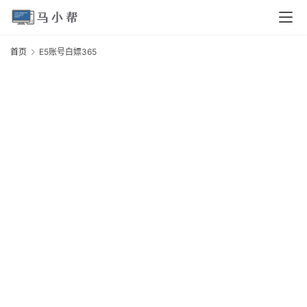
页
首页
E5账号白嫖365
E
电
脑
安
3
卓
I
O
S
扩