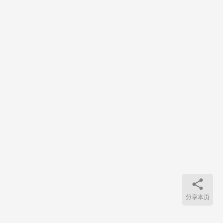
告
（但
也不
是全
部）
。…
分享本页