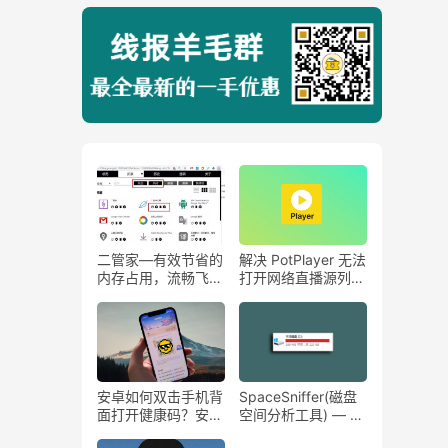
二管家—有效节省的
解决 PotPlayer 无法
内存占用，流畅飞
打开网络直播源列表
起！
问题。
安卓如何双击手机背
SpaceSniffer(磁盘
面打开健康码？安卓
空间分析工具) — 把
手机快速打开健康
你的硬盘整理的明明