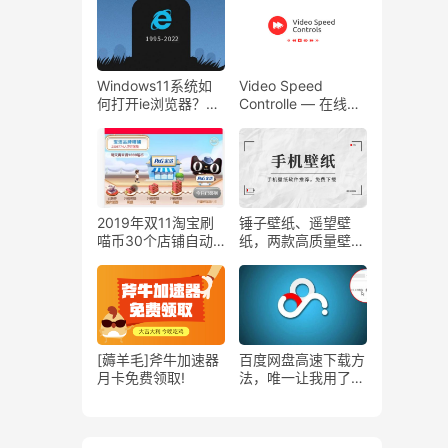
码！
白白~~~
Windows11系统如
Video Speed
何打开ie浏览器？
Controlle — 在线自
Win11打开ie浏览器
定义控制视频的播放
的方法超级简单！
速度！
2019年双11淘宝刷
锤子壁纸、遥望壁
喵币30个店铺自动
纸，两款高质量壁纸
签到脚本
APP推荐
[薅羊毛]斧牛加速器
百度网盘高速下载方
月卡免费领取!
法，唯一让我用了几
年的方法。