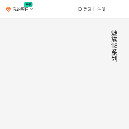
牛B
我的项目
登录
注册
魅
族
18
系
列
魅族
安
卓
宣布
“三
不知
零手
从什
么时
机”
候开
不再
安卓
2021
始，
更
党
年9