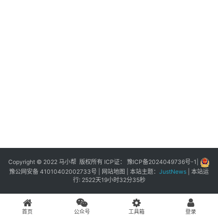
展
登录
注册
插
件
快
捷
指
令
工
具
箱
Copyright © 2022 马小帮 版权所有 ICP证：
豫ICP备2024049736号-1
|
豫公网安备 41010402002733号
|
网站地图
| 本站主题：
JustNews
|
本站运
行: 2522天19小时32分35秒
我
的
首页
公众号
工具箱
登录