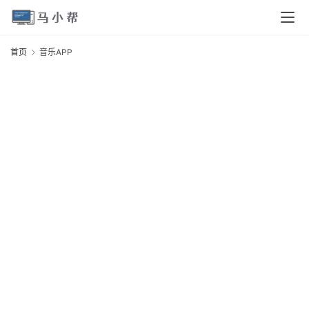
页
首页
音乐APP
电
脑
A
安
卓
I
O
S
扩