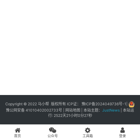
展
登录
注册
插
件
快
捷
指
令
工
具
箱
Copyright © 2022 马小帮 版权所有 ICP证：
豫ICP备2024049736号-1
|
豫公网安备 41010402002733号
|
网站地图
| 本站主题：
JustNews
|
本站运
行: 2522天21小时0分27秒
我
的
首页
公众号
工具箱
登录