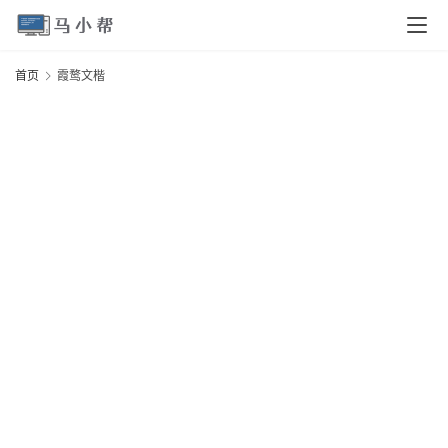
页
首页
霞鹜文楷
电
脑
安
卓
I
O
S
扩