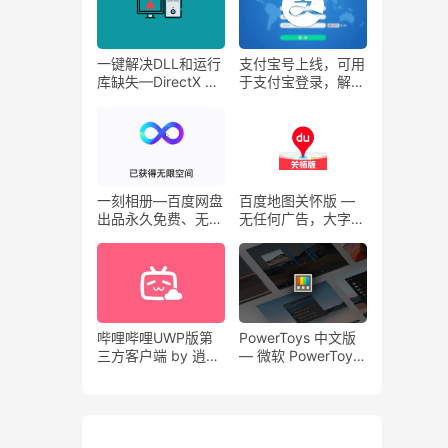
一键解决DLL和运行
支付宝号上线，可用
库缺失—DirectX 修
于支付宝登录，解绑
复工具、
手机号。
VisualCppRedist
AIO
一刻相册—百度网盘
百度地图关怀版 —
出品永久免费、无限
无任何广告，大字图
空间的手机云相册
标醒目，纯粹版百度
APP！
地图
哔哩哔哩UWP版第
PowerToys 中文版
三方客户端 by 逍遥
— 微软 PowerToys
橙子 V4.2.3
小工具合集，免费加
强你的Windows10
系统功能。