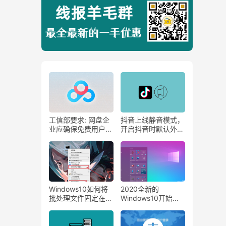
工信部要求: 网盘企
抖音上线静音模式，
业应确保免费用户基
开启抖音时默认外放
本下载速率
静音！
Windows10如何将
2020全新的
批处理文件固定在开
Windows10开始菜
始菜单？
他来了，这才是我想
要的！