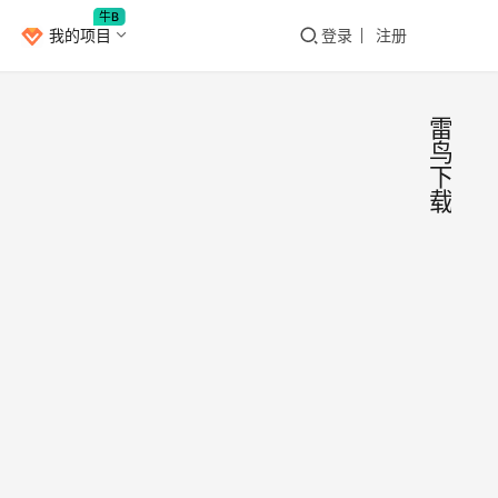
牛B
我的项目
登录
注册
雷
鸟
下
载
百度
Window
网盘
高速
​前段
下载
时间
百度
工具
网盘
—雷
Bang
2020
更新
鸟下
年8
后增
月19