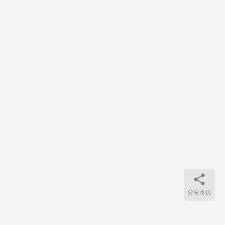
繁的
用户
来
说，
开…
分享本页