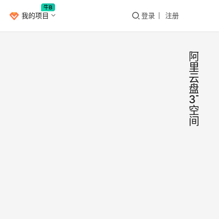
牛B
我的项目
登录
注册
阿
里
云
盘
3T
空
间
阿里
Window
盘福
码集
就在
合，
（20
3月2
期更