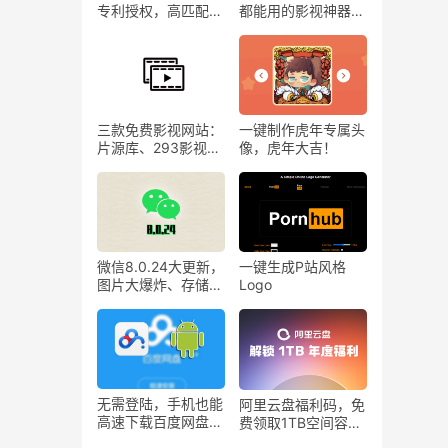
专利授权，高匹配度
都能用的影视神器！
的网上相亲
免费无广~
三款免费影视网站：
一键制作虎年专属头
片源库、293影视、
像，虎年大吉！
最全恐怖电影网站！
微信8.0.24大更新，
一键生成P站风格
图片大爆炸、存储空
Logo
间清理、青少年模式
限额
无需登陆，手机也能
阿里云盘福利码，免
高速下载百度网盘内
费领取1TB空间容
容！kiwi浏览器
量！