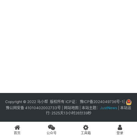
展
登录
注册
插
件
快
捷
指
令
工
具
箱
Copyright © 2022 马小帮 版权所有 ICP证：
豫ICP备2024049736号-1
|
豫公网安备 41010402002733号
|
网站地图
| 本站主题：
JustNews
|
本站运
行: 2525天13小时26分39秒
我
的
首页
公众号
工具箱
登录