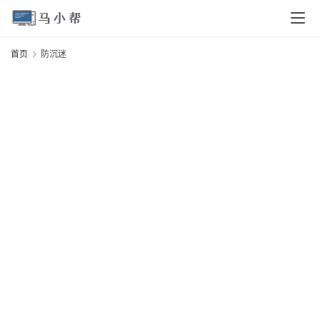
页
首页
防沉迷
电
脑
安
卓
I
O
S
扩