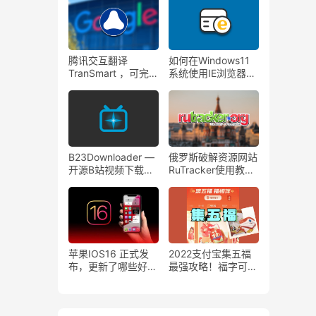
窗
指抄袭的软件！
腾讯交互翻译
如何在Windows11
TranSmart ，可完美
系统使用IE浏览器，
替代谷歌翻译，支持
Win11系统如何用网
网页版/客户端/浏览
银？
器插件
B23Downloader —
俄罗斯破解资源网站
开源B站视频下载工
RuTracker使用教
具，支持下载视频、
程！解决RuTracker
漫画、直播~
官网访问黑屏问题!
苹果IOS16 正式发
2022支付宝集五福
布，更新了哪些好玩
最强攻略！福字可兑
功能？
换虎年定制口罩