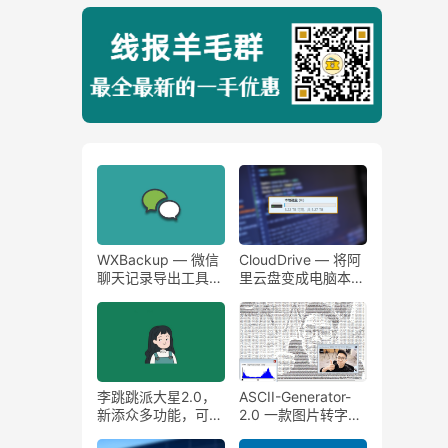
WXBackup — 微信
CloudDrive — 将阿
聊天记录导出工具，
里云盘变成电脑本地
支持导出图片、视
磁盘，网盘挂载映射
频、语音、对话用浏
为本地磁盘！
览器查看。
李跳跳派大星2.0，
ASCII-Generator-
新添众多功能，可自
2.0 一款图片转字符
定义规则跳过任意弹
画软件 ，何同学被