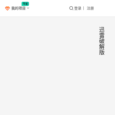
牛B
我的项目
登录
注册
迅
雷
破
解
版
四大
Window
典迅
版本
迅雷
无广
为国
优秀
无限
下载
统统
Bang
2020年
具，
持！
4月9日