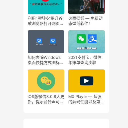
利用”黑科技”提升谷
火雨壁纸 — 免费动
歌浏览器打开网页速
态壁纸软件！
度-FasterChrome
如何去除Windows
2021支付宝、微信
桌面快捷方式图标左
年账单查询步骤
下角上的小箭头？
iOS版微信8.0.8大更
MX Player — 超强
新，提示音铃声可自
的解码性能以及兼容
定义！
性闻名的视频播放器