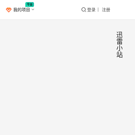
牛B
我的项目
登录
注册
迅
雷
小
站
迅雷
网
站
小
推
荐
站：
最近
迅雷
发现
迅雷
官方
官方
推出
Bang
2021
搞了
的一
年7
一个
月28