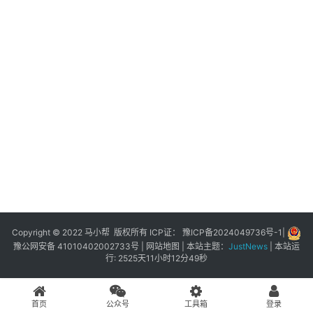
展
登录
注册
插
件
快
捷
指
令
工
具
箱
Copyright © 2022 马小帮 版权所有 ICP证：
豫ICP备2024049736号-1
|
豫公网安备 41010402002733号
|
网站地图
| 本站主题：
JustNews
|
本站运
行: 2525天11小时12分49秒
我
的
首页
公众号
工具箱
登录