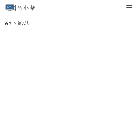
页
首页
输入法
电
脑
安
卓
I
O
S
扩