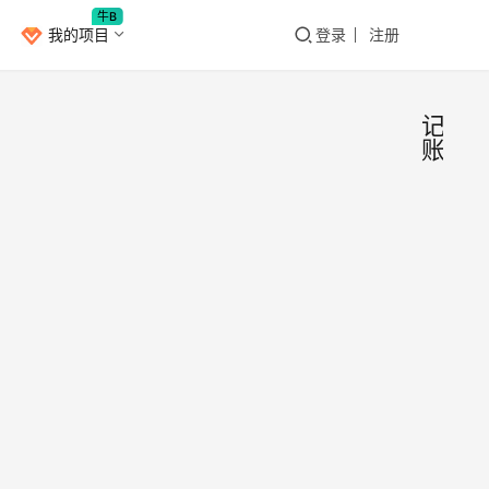
牛B
我的项目
登录
注册
记
账
「ni
安
卓
单机
本」
​今天
可断
家分
APP
使用
安
是一
备忘
党
2021年
有个
录、
月22日
人，
14
账本
完全
0
安心
费，
1.2K