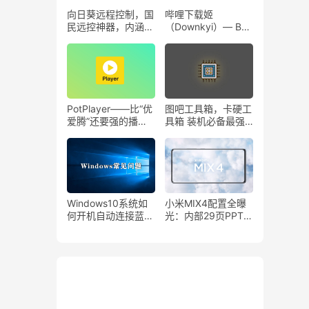
向日葵远程控制，国
哔哩下载姬
民远控神器，内涵福
（Downkyi）— B站
利活动 ！
视频下载助手！
PotPlayer——比“优
图吧工具箱，卡硬工
爱腾”还要强的播放
具箱 装机必备最强
器，还在等什么？
工具箱！
Windows10系统如
小米MIX4配置全曝
何开机自动连接蓝牙
光：内部29页PPT流
音箱？
出，除了售价再无秘
密