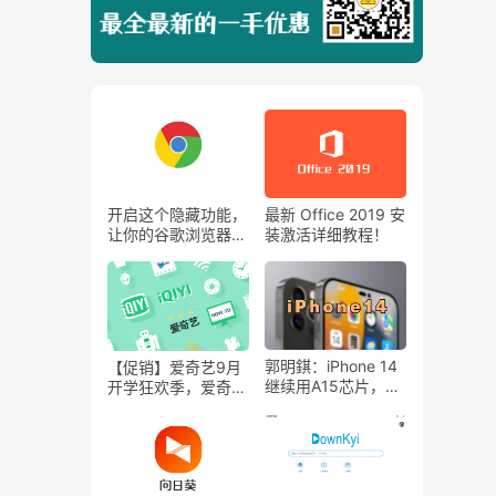
开启这个隐藏功能，
最新 Office 2019 安
让你的谷歌浏览器提
装激活详细教程！
速20%！
郭明錤：iPhone 14
【促销】爱奇艺9月
继续用A15芯片，只
开学狂欢季，爱奇艺
有Pro版本升级至
年费会员限时五折送
A16芯片
一年京东VIP！