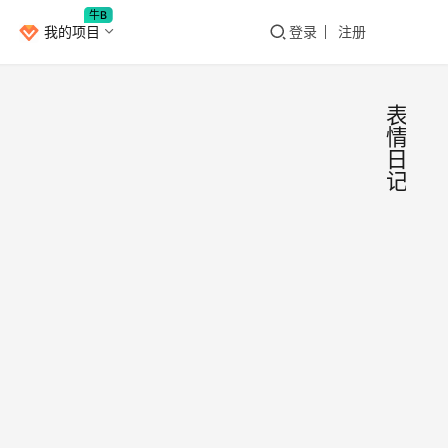
牛B
我的项目
登录
注册
表
情
日
记
Emo
IOS
— 
emoj
阿梨
记录
个不
日记
日心
安
人，
情，
党
2021年
一时
艺实
月20日
鲜，
12