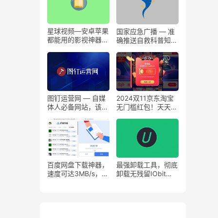
星球视频—安卓苹果
国家应急广播 — 准
都能用的影视神器！
确推送自救科普知
免费无广~
识、应急新闻和预警
信息
图钉运营网 — 自媒
2024双11京东淘宝
体人必备网站，该网
无门槛红包！天天可
站汇聚全网新媒体运
领！
营知识导航！
百度网盘下载神器，
最强卸载工具，彻底
速度可达3MB/s，竟
卸载无残留IObit
是爱奇艺官方出品！
Uninstaller 9.0.2.40