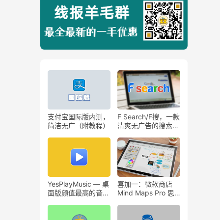
支付宝国际版内测，
F Search/F搜，一款
简洁无广（附教程）
清爽无广告的搜索引
擎，被称为国内版谷
歌搜索！
YesPlayMusic — 桌
喜加一：微软商店
面版颜值最高的音乐
Mind Maps Pro 思
软件，堪称
维导图工具 原价
Windows颜值担
144，现在免费领！
当。