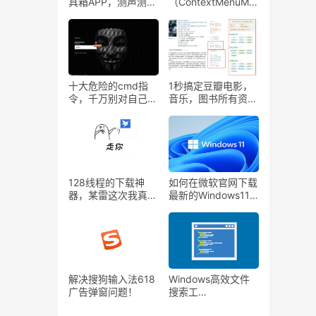
具箱APP，测声测距
（ContextMenuMa
离测金属。
nager）— 一款开源
Windows右键菜单
管理工具，右键菜单
增强神器！
十大危险的cmd指
1秒搞定豆瓣电影，
令，千万别对自己电
音乐，图书所有资
脑尝试！
源，不再为找资源而
发愁—豆瓣资源下载
大师
128线程的下载神
如何在微软官网下载
器，某雷这次我真的
最新的Windows11
要和你说再见了 -
系统镜像文件？
Xdown
解决搜狗输入法618
Windows高效文件
广告弹窗问题！
搜索工
具/Everything/Lista