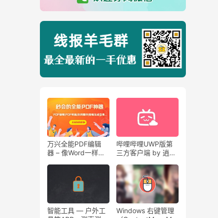
万兴全能PDF编辑
哔哩哔哩UWP版第
器 – 像Word一样编
三方客户端 by 逍遥
辑PDF
橙子 V4.2.3
智能工具 — 户外工
Windows 右键管理