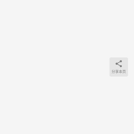
DNS
遭到
污
染！
这都
11月
分享本页