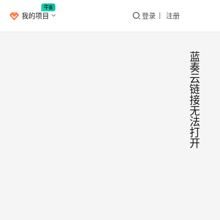
牛B
我的项目
登录
注册
蓝
奏
云
链
接
无
法
打
开
用油
Window
候插
件彻
五月
底解
12日