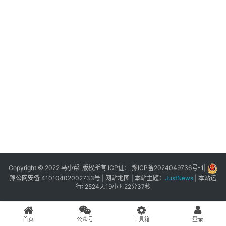
展
登录
注册
插
件
快
捷
指
令
工
具
箱
Copyright © 2022 马小帮 版权所有 ICP证：
豫ICP备2024049736号-1
|
豫公网安备 41010402002733号
|
网站地图
| 本站主题：
JustNews
|
本站运
行: 2524天19小时22分37秒
我
的
首页
公众号
工具箱
登录