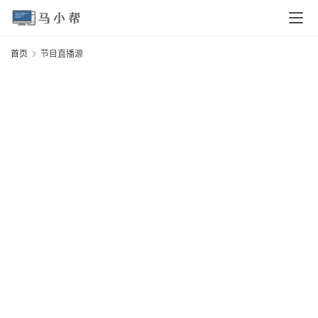
页
首页
节目直播源
电
脑
安
卓
I
O
S
扩