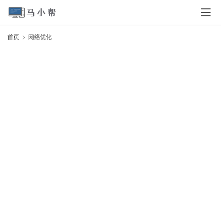
页
首页
网络优化
电
脑
安
卓
I
O
S
扩