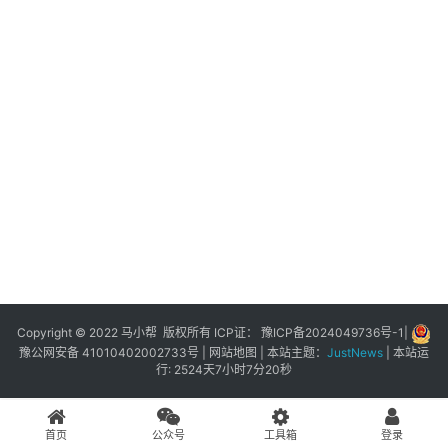
展
登录
注册
插
件
快
捷
指
令
工
具
箱
Copyright © 2022 马小帮 版权所有 ICP证：
豫ICP备2024049736号-1
|
豫公网安备 41010402002733号
|
网站地图
| 本站主题：
JustNews
|
本站运
行: 2524天7小时7分20秒
我
的
首页
公众号
工具箱
登录