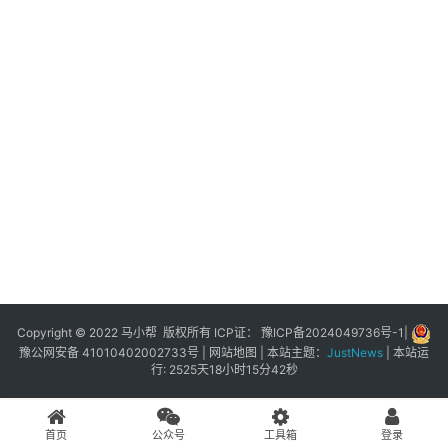
展
登录
注册
插
件
快
捷
指
令
工
具
箱
Copyright © 2022 马小帮 版权所有 ICP证：
豫ICP备2024049736号-1
|
豫公网安备 41010402002733号
|
网站地图
| 本站主题：
JustNews
|
本站运
行: 2525天18小时15分43秒
我
的
首页
公众号
工具箱
登录