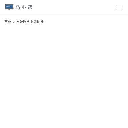
页
首页
网站图片下载插件
电
脑
安
卓
I
O
S
扩