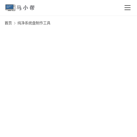
页
首页
纯净系统盘制作工具
电
脑
安
卓
I
O
S
扩