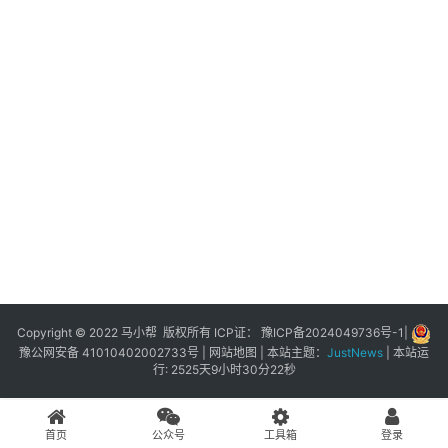
展
登录
注册
插
件
快
捷
指
令
工
具
箱
Copyright © 2022 马小帮 版权所有 ICP证：
豫ICP备2024049736号-1
|
豫公网安备 41010402002733号
|
网站地图
| 本站主题：
JustNews
|
本站运
行: 2525天9小时30分22秒
我
的
首页
公众号
工具箱
登录