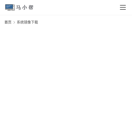
页
首页
系统镜像下载
电
脑
安
卓
I
O
S
扩