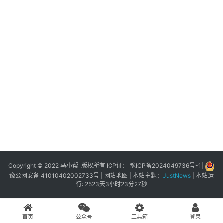
展
登录
注册
插
件
快
捷
指
令
工
具
箱
Copyright © 2022 马小帮 版权所有 ICP证：
豫ICP备2024049736号-1
|
豫公网安备 41010402002733号
|
网站地图
| 本站主题：
JustNews
|
本站运
行: 2523天3小时23分27秒
我
的
首页
公众号
工具箱
登录