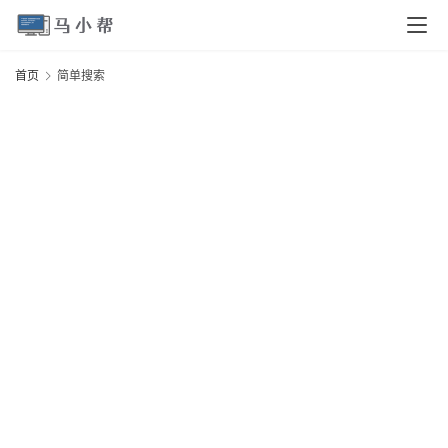
页
首页
简单搜索
电
脑
安
卓
I
O
S
扩