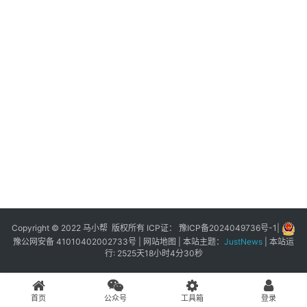
展
登录
注册
插
件
快
捷
指
令
工
具
箱
Copyright © 2022 马小帮 版权所有 ICP证：
豫ICP备2024049736号-1
|
豫公网安备 41010402002733号
|
网站地图
| 本站主题：
JustNews
|
本站运
行: 2525天18小时4分30秒
我
的
首页
公众号
工具箱
登录