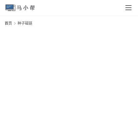
页
首页
种子磁链
电
脑
安
卓
I
O
S
扩