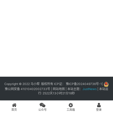
展
登录
注册
插
件
快
捷
指
令
工
具
箱
Copyright © 2022 马小帮 版权所有 ICP证：
豫ICP备2024049736号-1
|
豫公网安备 41010402002733号
|
网站地图
| 本站主题：
JustNews
|
本站运
行: 2522天13小时21分18秒
我
的
首页
公众号
工具箱
登录