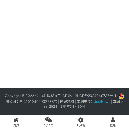
展
登录
注册
插
件
快
捷
指
令
工
具
箱
Copyright © 2022 马小帮 版权所有 ICP证：
豫ICP备2024049736号-1
|
豫公网安备 41010402002733号
|
网站地图
| 本站主题：
JustNews
|
本站运
行: 2524天5小时34分50秒
我
的
首页
公众号
工具箱
登录