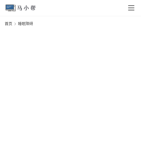
页
首页
睡眠障碍
电
脑
安
卓
I
O
S
扩