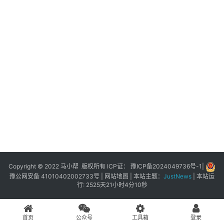
展
登录
注册
插
件
快
捷
指
令
工
具
箱
Copyright © 2022 马小帮 版权所有 ICP证：
豫ICP备2024049736号-1
|
豫公网安备 41010402002733号
|
网站地图
| 本站主题：
JustNews
|
本站运
行: 2525天21小时4分10秒
我
的
首页
公众号
工具箱
登录