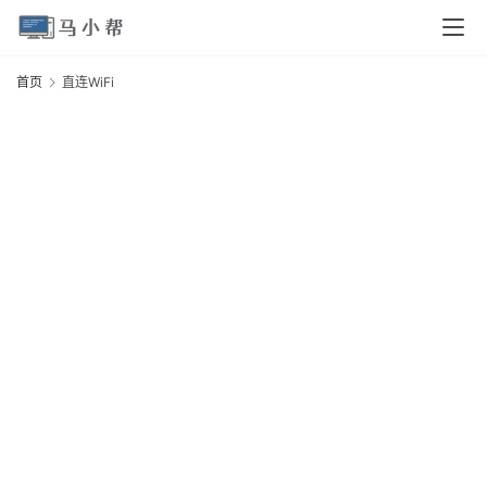
页
首页
直连WiFi
电
W
脑
安
卓
I
O
S
扩