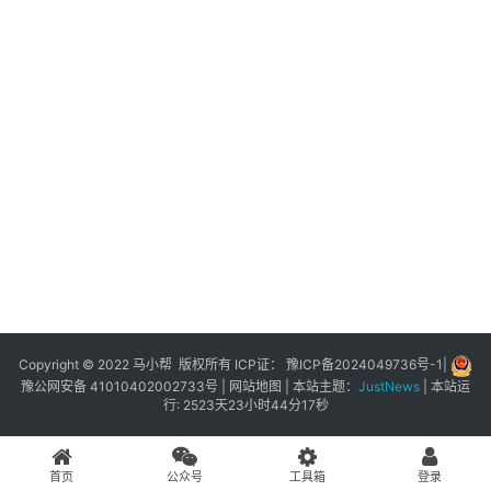
展
登录
注册
插
件
快
捷
指
令
工
具
箱
Copyright © 2022 马小帮 版权所有 ICP证：
豫ICP备2024049736号-1
|
豫公网安备 41010402002733号
|
网站地图
| 本站主题：
JustNews
|
本站运
行: 2523天23小时44分17秒
我
的
首页
公众号
工具箱
登录