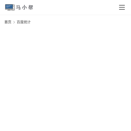
页
首页
百度统计
电
脑
安
卓
I
O
S
扩