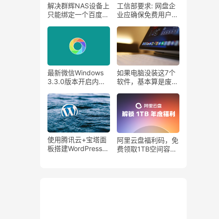
解决群辉NAS设备上
工信部要求: 网盘企
只能绑定一个百度网
业应确保免费用户基
盘账号的问题。
本下载速率
最新微信Windows
如果电脑没装这7个
3.3.0版本开启内
软件，基本算是废
测！电脑也能刷朋友
了！
圈了！
使用腾讯云+宝塔面
阿里云盘福利码，免
板搭建WordPress网
费领取1TB空间容
站详细教程！
量！