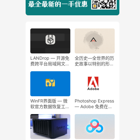
LANDrop — 开源免
全历史—全世界的历
费跨平台局域网文件
史故事以特别的形式
传输工具，类似于苹
向你展现
果的隔空投送
WinFR界面版 — 微
Photoshop Express
软官方数据恢复工具
— Adobe 免费在线
图形版（Windows
图片处理工具!
File Recovery ）