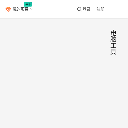
牛B
我的项目
登录
注册
电
脑
工
具
如果
Window
电脑
没装
系统
这7
垃
圾、
个软
电脑
件，
Bang
2021
病
基本
年12
毒、
Ban
月27
Window