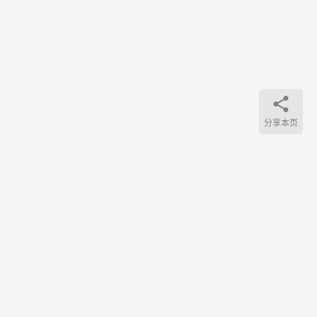
装。
赶快
收…
分享本页