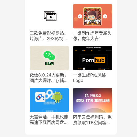
的网上相亲
免费无广~
三款免费影视网站：
一键制作虎年专属头
片源库、293影视、
像，虎年大吉！
最全恐怖电影网站！
微信8.0.24大更新，
一键生成P站风格
图片大爆炸、存储空
Logo
间清理、青少年模式
限额
无需登陆，手机也能
阿里云盘福利码，免
高速下载百度网盘内
费领取1TB空间容
容！kiwi浏览器
量！
+IDM下载工具