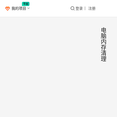
牛B
我的项目
登录
注册
电
脑
内
存
清
理
Me
Window
Red
— 
随着
内存
硬件
展，
理工
很多
具，
Bang
2020年