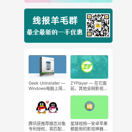
Geek Uninstaller —
ZYPlayer — 在它面
Windows电脑上简
前，其他全网影视播
单高效的软件卸载工
放器将毫无存在意
具绿色版！
义！
腾讯获推荐婚恋对象
星球视频—安卓苹果
专利授权，高匹配度
都能用的影视神器！