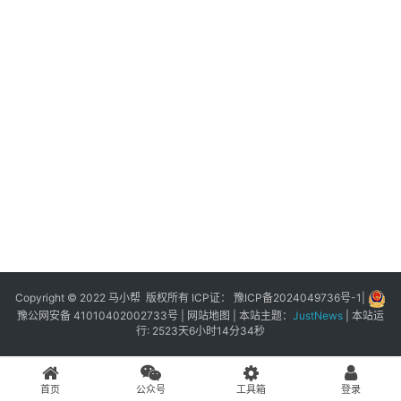
展
登录
注册
插
件
快
捷
指
令
工
具
箱
Copyright © 2022 马小帮 版权所有 ICP证：
豫ICP备2024049736号-1
|
豫公网安备 41010402002733号
|
网站地图
| 本站主题：
JustNews
|
本站运
行: 2523天6小时14分34秒
我
的
首页
公众号
工具箱
登录