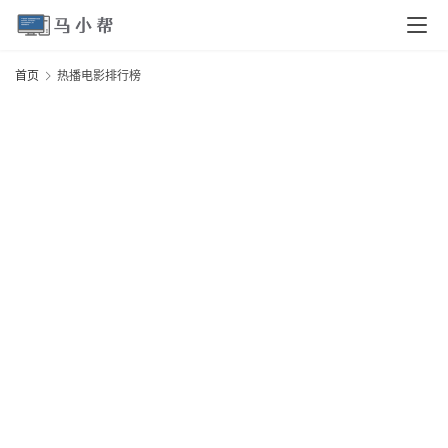
页
首页
热播电影排行榜
电
脑
安
卓
I
O
S
扩