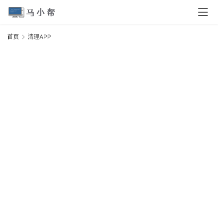
页
首页
清理APP
电
脑
A
安
卓
I
O
S
扩