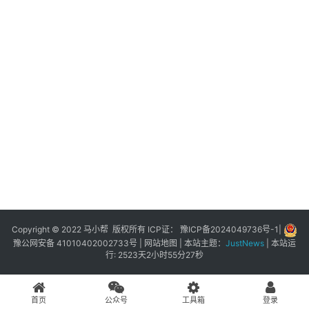
展
登录
注册
插
件
快
捷
指
令
工
具
箱
Copyright © 2022 马小帮 版权所有 ICP证：
豫ICP备2024049736号-1
|
豫公网安备 41010402002733号
|
网站地图
| 本站主题：
JustNews
|
本站运
行: 2523天2小时55分27秒
我
的
首页
公众号
工具箱
登录