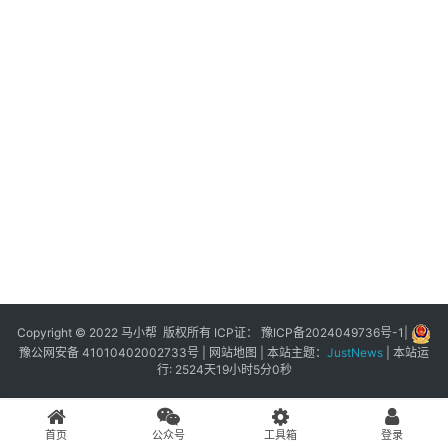
展
登录
注册
插
件
快
捷
指
令
工
具
箱
Copyright © 2022 马小帮 版权所有 ICP证：
豫ICP备2024049736号-1
|
豫公网安备 41010402002733号
|
网站地图
| 本站主题：
JustNews
|
本站运
行: 2524天19小时5分0秒
我
的
首页
公众号
工具箱
登录