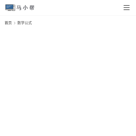
页
首页
数学公式
电
脑
安
卓
I
O
S
扩