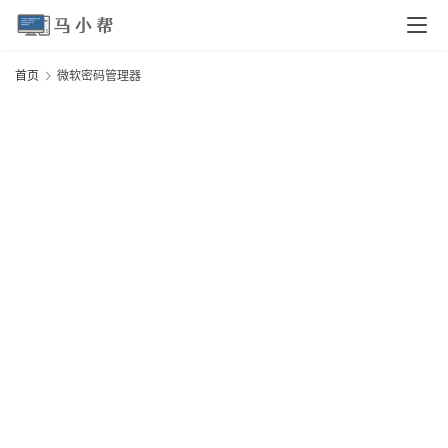
页
首页
微软密码管理器
电
脑
安
卓
I
O
S
扩