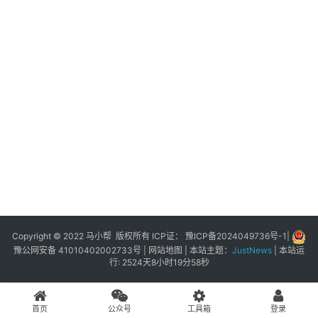
展
登录
注册
插
件
快
捷
指
令
工
具
箱
Copyright © 2022 马小帮 版权所有 ICP证：
豫ICP备2024049736号-1
|
豫公网安备 41010402002733号
|
网站地图
| 本站主题：
JustNews
|
本站运
行: 2524天8小时19分58秒
我
的
首页
公众号
工具箱
登录